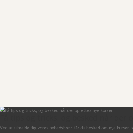
Få tips og tricks, og besked når der 
Ved at tilmelde dig vores nyhedsbrev, får du besked om nye kurser, s