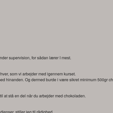
under supervision, for sådan lærer I mest.
me hver, som vi arbejder med igennem kurset.
 med hinanden. Og dermed burde i være sikret minimum 500gr cho
l at stå en del når du arbejder med chokoladen.
enser, stiller jeg til rådighed.