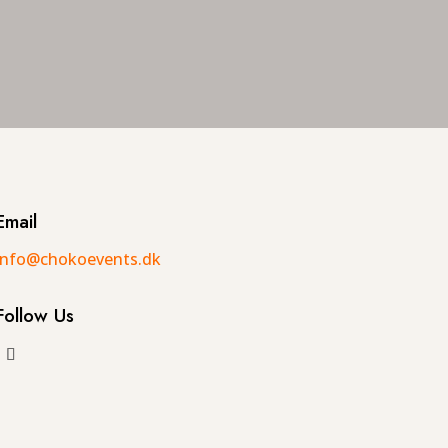
Email
info@chokoevents.dk
Follow Us