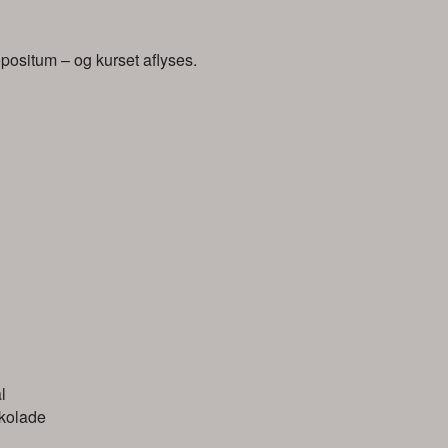
positum – og kurset aflyses.
d
l
okolade