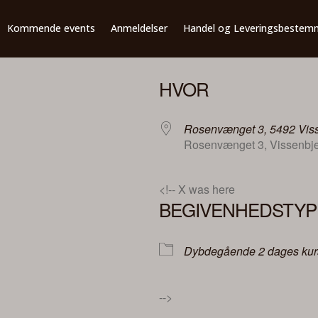
Kommende events
Anmeldelser
Handel og Leveringsbestem
HVOR
Rosenvænget 3, 5492 Vis
Rosenvænget 3, Vissenbje
<!-- X was here
BEGIVENHEDSTYP
e
Dybdegående 2 dages kur
-->