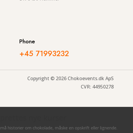
Phone
+45 71993232
Copyright © 2026 Chokoevents.dk ApS
CVR: 44950278
oprettes nye kurser
må historier om chokolade, måske en opskrift eller lignende.