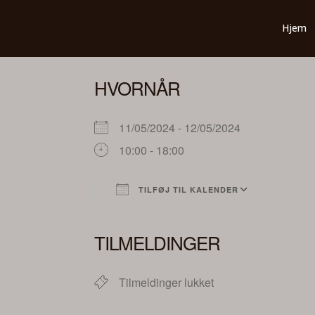
Hjem
HVORNÅR
11/05/2024 - 12/05/2024
10:00 - 18:00
TILFØJ TIL KALENDER
Download ICS
Google Kalender
iCalendar
Office 365
Outlook Liv
TILMELDINGER
Tilmeldinger lukket