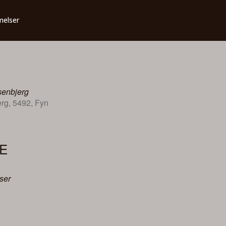
melser
senbjerg
rg, 5492, Fyn
E
ser