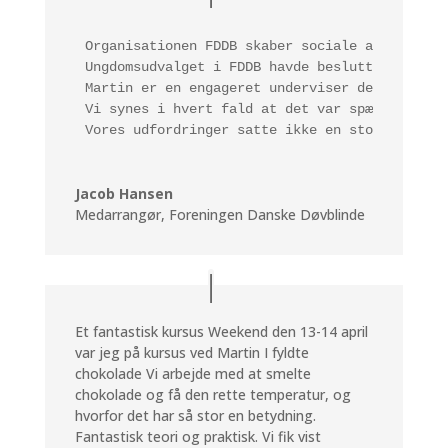
Organisationen FDDB skaber sociale arrangemen
Ungdomsudvalget i FDDB havde besluttet at vi 
Martin er en engageret underviser der kan sit
Vi synes i hvert fald at det var spændende, i
Vores udfordringer satte ikke en stopper for 
Jacob Hansen
Medarrangør
,
Foreningen Danske Døvblinde
Et fantastisk kursus Weekend den 13-14 april
var jeg på kursus ved Martin I fyldte
chokolade Vi arbejde med at smelte
chokolade og få den rette temperatur, og
hvorfor det har så stor en betydning.
Fantastisk teori og praktisk. Vi fik vist