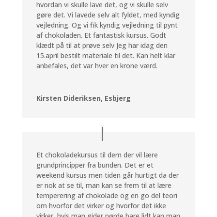
hvordan vi skulle lave det, og vi skulle selv
gøre det. Vi lavede selv alt fyldet, med kyndig
vejledning. Og vi fik kyndig vejledning til pynt
af chokoladen. Et fantastisk kursus. Godt
klædt på til at prøve selv Jeg har idag den
15.april bestilt materiale til det. Kan helt klar
anbefales, det var hver en krone værd.
Kirsten Dideriksen, Esbjerg
Et chokoladekursus til dem der vil lære
grundprincipper fra bunden. Det er et
weekend kursus men tiden går hurtigt da der
er nok at se til, man kan se frem til at lære
temperering af chokolade og en go del teori
om hvorfor det virker og hvorfor det ikke
virker, hvis man gider nørde bare lidt kan man