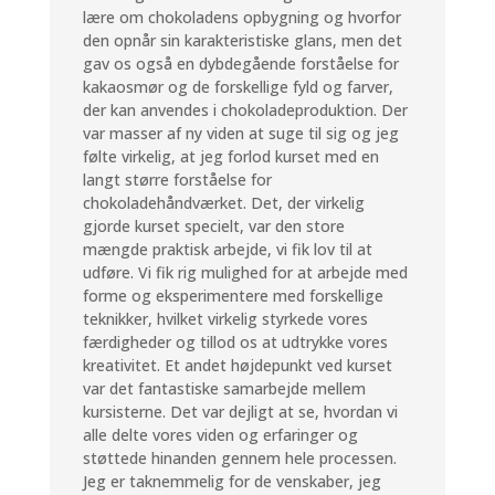
lære om chokoladens opbygning og hvorfor
den opnår sin karakteristiske glans, men det
gav os også en dybdegående forståelse for
kakaosmør og de forskellige fyld og farver,
der kan anvendes i chokoladeproduktion. Der
var masser af ny viden at suge til sig og jeg
følte virkelig, at jeg forlod kurset med en
langt større forståelse for
chokoladehåndværket. Det, der virkelig
gjorde kurset specielt, var den store
mængde praktisk arbejde, vi fik lov til at
udføre. Vi fik rig mulighed for at arbejde med
forme og eksperimentere med forskellige
teknikker, hvilket virkelig styrkede vores
færdigheder og tillod os at udtrykke vores
kreativitet. Et andet højdepunkt ved kurset
var det fantastiske samarbejde mellem
kursisterne. Det var dejligt at se, hvordan vi
alle delte vores viden og erfaringer og
støttede hinanden gennem hele processen.
Jeg er taknemmelig for de venskaber, jeg