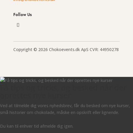
Follow Us
Copyright © 2026 Chokoevents.dk ApS CVR: 44950278
Få tips og tricks, og besked når der
oprettes nye kurser
Ved at tilmelde dig vores nyhedsbrev, får du besked om nye kurser,
små historier om chokolade, måske en opskrift eller lignende.
Du kan til enhver tid afmelde dig igen.