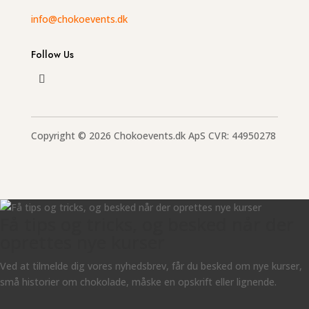
info@chokoevents.dk
Follow Us
Copyright © 2026 Chokoevents.dk ApS CVR: 44950278
Få tips og tricks, og besked når der
oprettes nye kurser
Ved at tilmelde dig vores nyhedsbrev, får du besked om nye kurser,
små historier om chokolade, måske en opskrift eller lignende.