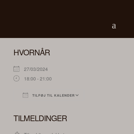
HVORNÅR
27/03/2024
18:00 - 21:00
TILFØJ TIL KALENDER
Download ICS
Google Kalender
iCalendar
Office 365
Outlook Live
TILMELDINGER